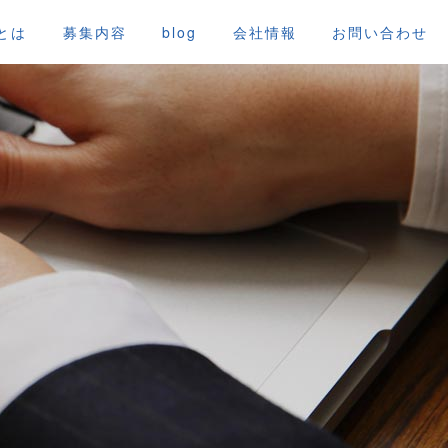
g
とは
募集内容
blog
会社情報
お問い合わせ
g
l
e
n
a
v
i
g
a
t
i
o
n