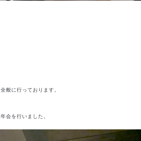
を全般に行っております。
。
忘年会を行いました。